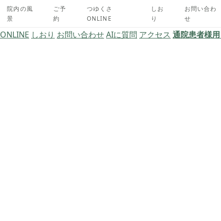
院内の風
ご予
つゆくさ
しお
お問い合わ
景
約
ONLINE
り
せ
014
NLINE
しおり
お問い合わせ
AIに質問
アクセス
通院患者様用