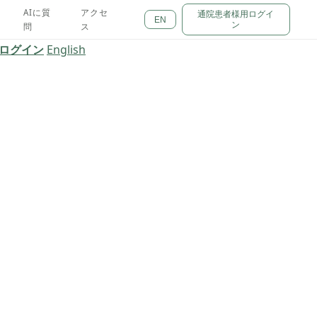
AIに質
アクセ
通院患者様用ログイ
EN
ン
問
ス
ログイン
English