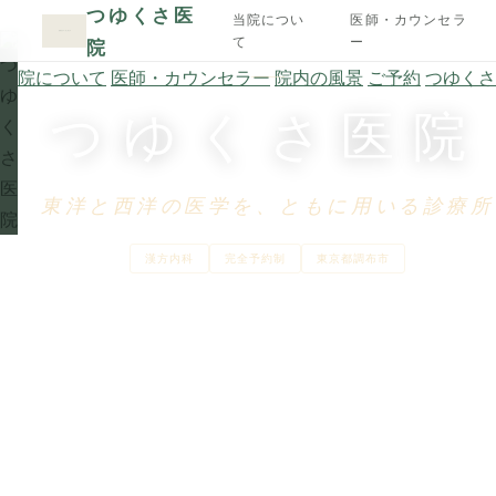
つゆくさ医
当院につい
医師・カウンセラ
て
ー
INTEGRATIVE MEDICINE · CHŌFU · SINCE 2
院
当院について
医師・カウンセラー
院内の風景
ご予約
つゆくさO
つゆくさ医院
東洋と西洋の医学を、ともに用いる診療所
漢方内科
完全予約制
東京都調布市