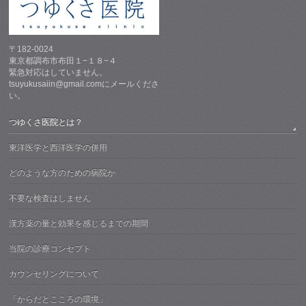
〒182-0024
東京都調布市布田１−１８−４
緊急対応はしていません。
tsuyukusaiin@gmail.comにメールくださ
い。
つゆくさ医院とは？
東洋医学と西洋医学の併用
どのような方のための病院か
不要な検査はしません
漢方薬の量と効果を感じるまでの期間
当院の診療コンセプト
カウンセリングについて
「からだとこころの環境」