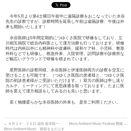
今年5月より第4土曜日午前中に遠隔診療をおこなっていた水谷
先生の診察ですが、診察時間を延長し午前は遠隔診療、午後は外
来も開始いたします！
水谷医師は5年間定期的につゆくさ医院で研修をしており、立
川相互病院で総合内科医として漢方治療も行っております。研修
時代は内科以外にも精神科や皮膚科、緩和ケア科、小児科、整形
外科などでも研修し、救急外来、入院管理、訪問診療や診療所な
ど幅広いグラウンドで研修を積まれています。
星野医師の診察同様、水谷医師と伊達医師両方の診察を交互に
受けることも可能です。（つゆくさ医院の患者様と、つゆくさ医
院の初診患者様がご受診いただけます。）双方の医師は申し送り
カルテ、ミーティングにて意思疎通を取っております。たまに医
師を変えて漢方相談をしてみるのも良いと思います。
若く物腰柔らかな水谷医師の外来も、是非ご利用ください。
←
８月２４・２５日 追悼 坂本龍一
Micro Ambient Music Festival 開催
→
Micro Ambient Music「静寂をもたらす