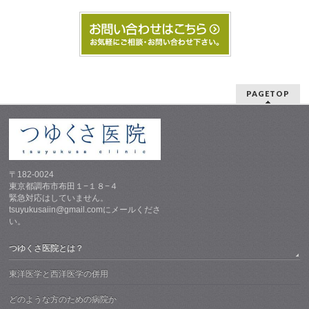
リ
ー
PAGETOP
〒182-0024
東京都調布市布田１−１８−４
緊急対応はしていません。
tsuyukusaiin@gmail.comにメールくださ
い。
つゆくさ医院とは？
東洋医学と西洋医学の併用
どのような方のための病院か