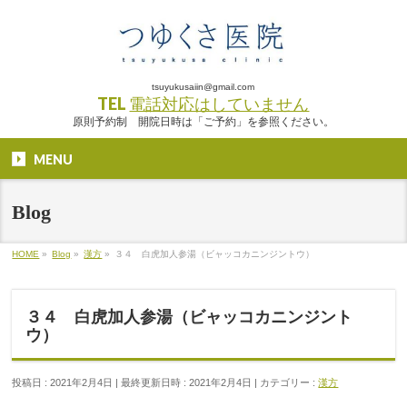
tsuyukusaiin@gmail.com
TEL
電話対応はしていません
原則予約制 開院日時は「ご予約」を参照ください。
MENU
Blog
HOME
»
Blog
»
漢方
»
３４ 白虎加人参湯（ビャッコカニンジントウ）
３４ 白虎加人参湯（ビャッコカニンジント
ウ）
投稿日 : 2021年2月4日
最終更新日時 : 2021年2月4日
カテゴリー :
漢方