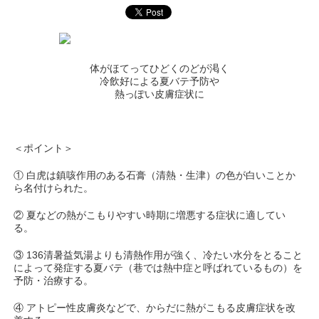
体がほてってひどくのどが渇く
冷飲好による夏バテ予防や
熱っぽい皮膚症状に
＜ポイント＞
① 白虎は鎮咳作用のある石膏（清熱・生津）の色が白いことか
ら名付けられた。
② 夏などの熱がこもりやすい時期に増悪する症状に適してい
る。
③ 136清暑益気湯よりも清熱作用が強く、冷たい水分をとること
によって発症する夏バテ（巷では熱中症と呼ばれているもの）を
予防・治療する。
④ アトピー性皮膚炎などで、からだに熱がこもる皮膚症状を改