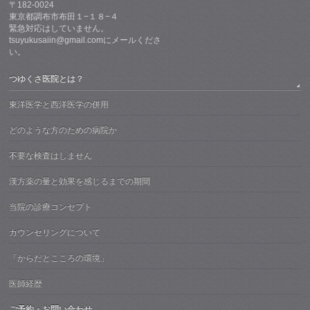
〒182-0024
東京都調布市布田１−１８−４
緊急対応はしていません。
tsuyukusaiin@gmail.comにメールくださ
い。
つゆくさ医院とは？
東洋医学と西洋医学の併用
どのような方のための病院か
不要な検査はしません
漢方薬の量と効果を感じるまでの期間
当院の診療コンセプト
カウンセリングについて
「からだとこころの環境」
医師経歴
ご予約・お問い合わせ