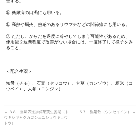
善する。
⑤ 糖尿病の口渇にも用いる。
⑥ 高熱や脳炎、熱感のあるリウマチなどの関節痛にも用いる。
⑦ ただし、からだを過度に冷やしてしまう可能性があるため、
使用後２週間程度で改善がない場合には、一度終了して様子をみ
ること。
＜配合生薬＞
知母（チモ）、石膏（セッコウ）、甘草（カンゾウ）、粳米（コ
ウベイ）、人参（ニンジン）
←
３８ 当帰四逆加呉茱萸生姜湯（ト
５７ 温清飲（ウンセイイン）
→
ウキシギャクカゴシュユショウキョウ
トウ）