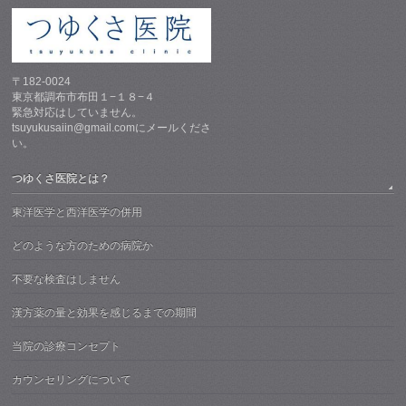
〒182-0024
東京都調布市布田１−１８−４
緊急対応はしていません。
tsuyukusaiin@gmail.comにメールくださ
い。
つゆくさ医院とは？
東洋医学と西洋医学の併用
どのような方のための病院か
不要な検査はしません
漢方薬の量と効果を感じるまでの期間
当院の診療コンセプト
カウンセリングについて