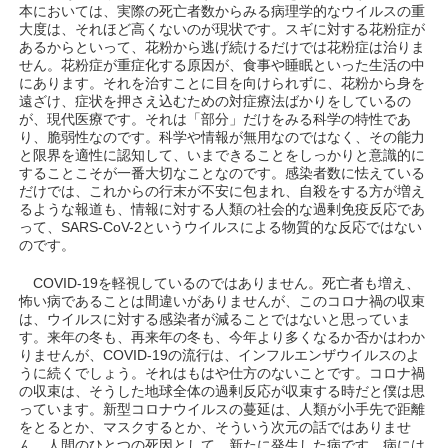
本においては、実際の死亡者数からみる病理学的なウイルスの重
大度は、それほど高くないのが現状です。スギに対する花粉症が
あるからといって、花粉から逃げ続けるだけでは花粉症は治りま
せん。花粉症が重症化する原因が、食事や睡眠といった生活の中
にあります。それを治すことに目を向けられずに、花粉から身を
遠ざけ、症状を押さえ込むための対症療法ばかりをしているの
が、現代医療です。それは「部分」だけをみる科学の特性であ
り、脆弱性なのです。科学や情報が無用なのではなく、その能力
と限界を適性に認知して、いまできることをしっかりと意識的に
することこそが一番大切なことなのです。感染者数に怯えている
だけでは、これからの行末が不安に包まれ、自殺をする方が増え
るような報道も、情報に対する人類の社会的な過剰免疫反応であ
って、SARS-CoV-2というウイルスによる物質的な反応ではない
のです。
COVID-19を軽視しているのではありません。死亡者も増え、
怖い病であることは間違いがありませんが、このコロナ禍の収束
は、ウイルスに対する感染者が減ることではないと思っていま
す。来年の冬も、再来年の冬も、今年より多くなるか否かはわか
りませんが、COVID-19の流行は、インフルエンザウイルスのよ
うに続くでしょう。それはもはや仕方のないことです。コロナ禍
の収束は、そうした地球全体の過剰反応が収束する時だと僕は思
っています。新型コロナウイルスの蔓延は、人類が小手先で距離
をとるとか、マスクするとか、そういう次元の話ではありませ
ん。人間のひとつの死因として、新たに発生した病です。病には