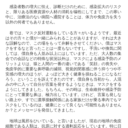
感染者数の増大に怯え、診断だけのために、感染拡大のリスク
と、限りある医療資源や人材の消耗を犠牲にしてまで、この寒い
中に、治療法のない病院へ通院することは、体力や免疫力を失う
以外の何者でもありません。
巷では、マスク反対運動をしている方々がいるようです。最近
はその方々と僕が一緒にみられることがありますが、それは大き
な誤解なので、この場をもって弁解をさせてください。僕はマス
クをするなと言ったことは一度もないですし、手洗いや換気に関
しては、僕自身も人並み以上にはしています。ただ、大人数の集
会での会話などの特殊な状況以外は、マスクによる感染予防のメ
リットよりは、猿と人間の一番の違いである「笑顔」の喪失や、
免疫学的に重要な鼻呼吸の減弱、視覚的閉塞感に伴う抑うつや不
安感の増大のほうが、よっぽど大きく健康を損ねることになるだ
ろう。ということを訴えてきたのです。僕自身も当初から、人混
みの中に入って自分が言葉を発するようなときは、マスクをする
ようにしてきました。もちろん、その時は、生命維持や感染予防
にとって重要な鼻は、極力出しています。けれど、言葉も発しな
い路上や、すでに濃厚接触関係にある家族だけが乗る車内でもマ
スクをしているのは、健康にとって良くない可能性もありません
か？とメッセージを発信してきました。
地球は風邪をひいている。と言いましたが、現在の地球の免疫
細胞である人類は、抗原に対する過剰反応をしています。特に日