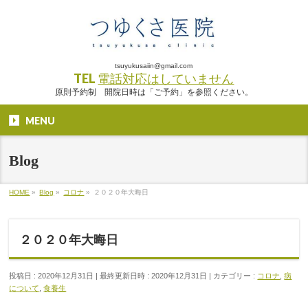
tsuyukusaiin@gmail.com
TEL
電話対応はしていません
原則予約制 開院日時は「ご予約」を参照ください。
MENU
Blog
HOME
»
Blog
»
コロナ
»
２０２０年大晦日
２０２０年大晦日
投稿日 : 2020年12月31日
最終更新日時 : 2020年12月31日
カテゴリー :
コロナ
,
病
について
,
食養生