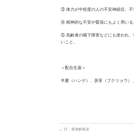
③ 体力が中程度の人の不安神経症、
④ 精神的な不安や緊張にもよく用いる
⑤ 高齢者の嚥下障害などにも使われ
いこと。
＜配合生薬＞
半夏（ハンゲ）、茯苓（ブクリョウ）
←
15 黄連解毒湯