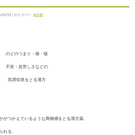
1月27日
カテゴリー :
未分類
のどのつまり・痰・咳
不安・息苦しさなどの
気滞症状をとる漢方
何かがつかえているような異物感をとる漢方薬。
られる。