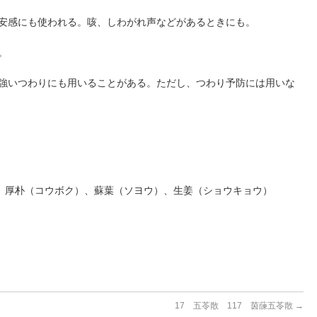
不安感にも使われる。咳、しわがれ声などがあるときにも。
。
、強いつわりにも用いることがある。ただし、つわり予防には用いな
、厚朴（コウボク）、蘇葉（ソヨウ）、生姜（ショウキョウ）
17 五苓散 117 茵蔯五苓散
→