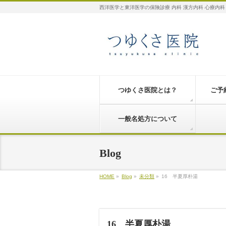
西洋医学と東洋医学の保険診療 内科 漢方内科 心療内科
つゆくさ医院とは？
ご予
一般名処方について
Blog
HOME
»
Blog
»
未分類
»
16 半夏厚朴湯
16 半夏厚朴湯