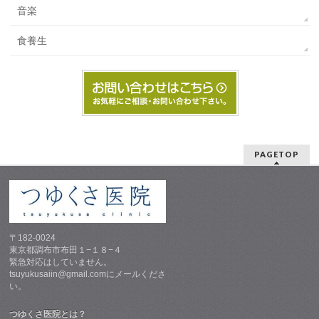
音楽
食養生
PAGETOP
〒182-0024
東京都調布市布田１−１８−４
緊急対応はしていません。
tsuyukusaiin@gmail.comにメールくださ
い。
つゆくさ医院とは？