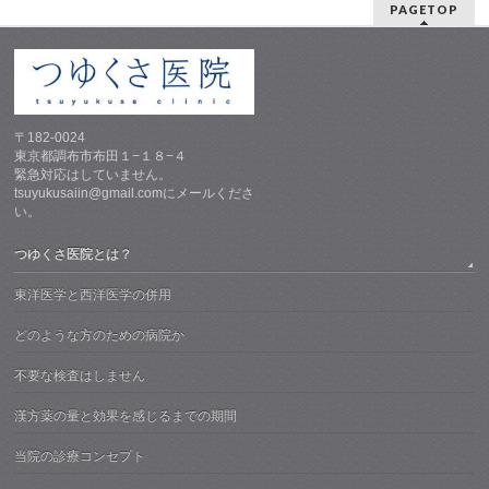
PAGETOP
〒182-0024
東京都調布市布田１−１８−４
緊急対応はしていません。
tsuyukusaiin@gmail.comにメールくださ
い。
つゆくさ医院とは？
東洋医学と西洋医学の併用
どのような方のための病院か
不要な検査はしません
漢方薬の量と効果を感じるまでの期間
当院の診療コンセプト