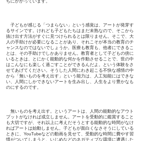
ちにかかっています。
子どもが感じる「つまらない」という感覚は、アートが発芽す
るサインです。けれども子どもたちはまだ未熟なので、そこから
抜け出す方法がすぐに見つけられるとは限りません。そこで、大
人の手助けが必要になることがあり、それこそが本当の教育のチ
ャンスなのではないでしょうか。医療も教育も、他者にできるこ
とは、その手助けでしかありません。教育者として子どもの傍に
いるときは、とにかく能動的な何かを作動させることで、世の中
はこんなにも楽しく過ごすことができるんだよ。という体験をさ
せてあげてください。そうした人間にわき起こる不快な感情の中
から「無いものを考え出す」という能力は、人工知能にはできな
い、人間にしかできないアートを生み出し、人生をより豊かなも
のにするのです。
無いものを考え出す。というアートは、人間の能動的なアウト
プットがなければ成立しません。アートを受動的に鑑賞すること
も大切ですが、それ以上に考えだそうとする能動的な時間がなけ
ればアートは始動しません。子どもが面白くなさそうにしている
ときに、YouTubeなどの動画を見せて、受動的な時間に費やす習
慣がついてしまうと、いじめなどのネガティブな環境に遭遇した