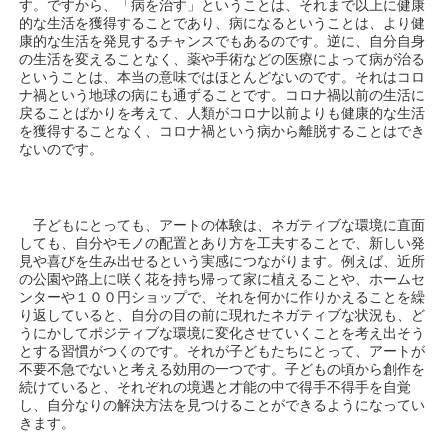
す。ですから、「病を治す」ということは、それまで以上に健康
的な生活を獲得することであり、病になるということは、より健
康的な生活を発見するチャンスでもあるのです。逆に、自分自身
の生活を変えることなく、薬や手術などの医療によって病が治る
ということは、本当の意味ではほとんどないのです。それはコロ
ナ禍という地球の病にも通ずることです。コロナ禍以前の生活に
戻ることばかりを考えて、人類がコロナ以前よりも健康的な生活
を獲得することなく、コロナ禍という病から離脱することはでき
ないのです。
子どもにとっても、アートの体験は、ネガティブな環境に直面
しても、自分やモノの配置とあり方を工夫することで、新しい発
見や喜びを生み出せるという実感につながります。例えば、近所
の公園や路上に咲く花を持ち帰って家に植えることや、ホームセ
ンターや１００円ショップで、それを何かに作りかえることを繰
り返していると、自分の目の前に現れたネガティブな状況も、ど
うにかしてポジティブな環境に変化させていくことを考え出そう
とする習慣がつくのです。それが子どもたちにとって、アートが
不要不急でないと考える効用の一つです。子どもの頃から創作を
続けていると、それぞれの境遇と才能の中で得手不得手を自覚
し、自分なりの解決方法を見つけることができるようになってい
きます。