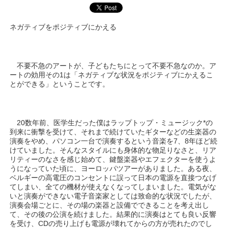
ネガティブをポジティブにかえる
不要不急のアートが、子どもたちにとって不要不急なのか。ア
ートの効用その1は「ネガティブな状況をポジティブにかえるこ
とができる」ということです。
20数年前、医学生だった僕はラップトップ・ミュージック*の
到来に衝撃を受けて、それまで続けていたギターなどの生楽器の
演奏をやめ、パソコン一台で演奏するという音楽を7、8年ほど続
けていました。そんなスタイルにも身体的な物足りなさと、リア
リティーのなさを感じ始めて、鍵盤楽器やエフェクターを使うよ
うになっていた頃に、ヨーロッパツアーがありました。ある夜、
ベルギーの高電圧のコンセントに誤って日本の電源を直接つなげ
てしまい、全ての機材が使えなくなってしまいました。電気がな
いと演奏ができない電子音楽家としては致命的な状況でしたが、
演奏会場ごとに、その場の楽器と設備でできることを考え出し
て、その後の公演を続けました。結果的に演奏はとても良い反響
を受け、CDの売り上げも電源が壊れてからの方が売れたのでし