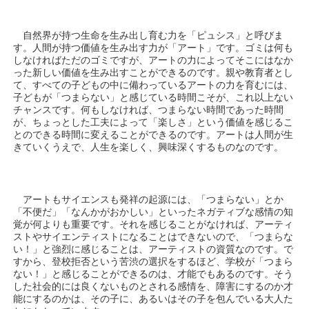
自然界が持つ生命を生み出し育む力を「ピュシス」と呼びま
す。人間が持つ価値を生み出す力が「アート」です。ゴミは何も
しなければただのゴミですが、アートの力によってそこにはなか
った新しい価値を生み出すことができるのです。親や教育者とし
て、すべての子どもの中に備わっているアートの力を育むには、
子どもが「つまらない」と感じている時間こそが、これ以上ない
チャンスです。何もしなければ、つまらない時間であった時間
が、ちょっとした工夫によって「楽しさ」という価値を感じるこ
とのできる時間に変えることができるのです。アートは人間が生
きていくうえで、人生を楽しく、興味深くするものなのです。
アートもサイエンスも発祥の起源には、「つまらない」とか
「不便だ」「なんかがおかしい」といったネガティブな感情の知
覚が何よりも重要です。それを感じることがなければ、アーティ
ストやサイエンティストになることはできないので、「つまらな
い！」と強烈に感じることは、アーティストの資質なのです。で
すから、登校拒否という苦渋の選択をするほど、学校が「つまら
ない！」と感じることができるのは、才能でもあるのです。そう
した社会的には良くないものとされる感情を、障害にするのか才
能にするのかは、その子に、あるいはその子を包んでいる大人た