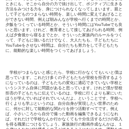
ときにも、そこから自分の力で抜け出して、ポジティブに生きる
方法をみつける力を、身につけられなくなってしまいます。親と
して子どものつまらない時間を、楽しい時間に変えてあげること
ができない時間、例えば朝みんなが学校へ行くまでの時間とか、
夕飯をつくっている時間とか、そういう時間にはYouTubeでも良
いと思います。けれど、教育者として接してあげられる時間、例
えば夕食後から寝るまでとか、そういった家族内のルールをつく
って、子どもに強いるだけでなく、大人たちも、子どもたちに
YouTubeをさせない時間は、自分たちも努力をして子どもたち
に、能動的な楽しい時間をつくってあげましょう。
学校がつまらないと感じたら、学校に行かなくてもいいと僕は
思っています。これだけ多くの子どもたちが登校を拒否するよう
になっているのは、子どもたちの変化に適応できていない学校と
いうシステム自体に問題があると思っています。けれど僕が登校
拒否の子どもたちに伝えているのは、学校に行くよりも家にいた
ほうが学んでいればそれでいいんだよ。ということです。学校へ
行くよりも学ぶというのは、自分自身が実現したい世界のため
に、何かに対して能動的な関わりを持つ活動すべてです。例え
ば、小さいころから自分で撮った動画を編集できるようになれ
ば、それだけで学校なんか行かなくても十分生活するだけの収入
を得る職業につけるでしょう。家族旅行の動画作成なんかは、１