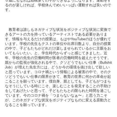
０歳にもなれば結構多くの子ができるようになります。運動をす
るのが楽しければ、学校休んでめいいっぱい運動すれば良いので
す。
教育者は誰しもネガティブな状況をポジティブな状況に変換で
きるアートの力を持っているアーティストである必要がありま
す。情報を与えるだけの授業は、もはやYouTubeのほうが優れて
います。学校の先生もテストの単位や出席日数より、自分の授業
の中で、子どもたちがどれだけ楽しませられているかに主眼をお
いてもらいたい。と、学生時代からずっと感じてきました。近
年、学校の先生の労働時間が医者の労働時間を超えたそうです。
親からの監視が強化される中で、クソどうでもいい仕事（Bullshit
Job）が増えた先生方には、どうか今の環境を抜け出して欲しい
と思っています。コロナ禍という情報による被害の中で、そのク
ソどうでもいい仕事の限界がきて、教育の世界に何かの革命が起
こることを願っています。僕自身、親としても、子どもがつまら
なそうにしている時にこそ、楽しむことを発見することの手助け
をしてあげたいと思って、子どもたちとの限られた時間を過ごし
ています。今のコロナ禍を「つまらないなぁ〜」と思う力こそ
が、このネガティブな状況をポジティブなものに変える原動力と
なることを願っています。