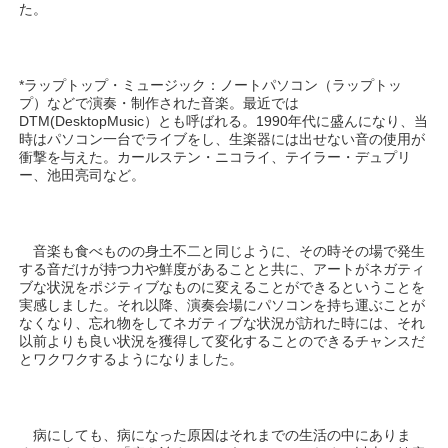
た。
*ラップトップ・ミュージック：ノートパソコン（ラップトッ
プ）などで演奏・制作された音楽。最近では
DTM(DesktopMusic）とも呼ばれる。1990年代に盛んになり、当
時はパソコン一台でライブをし、生楽器には出せない音の使用が
衝撃を与えた。カールステン・ニコライ、テイラー・デュプリ
ー、池田亮司など。
音楽も食べものの身土不二と同じように、その時その場で発生
する音だけが持つ力や鮮度があることと共に、アートがネガティ
ブな状況をポジティブなものに変えることができるということを
実感しました。それ以降、演奏会場にパソコンを持ち運ぶことが
なくなり、忘れ物をしてネガティブな状況が訪れた時には、それ
以前よりも良い状況を獲得して変化することのできるチャンスだ
とワクワクするようになりました。
病にしても、病になった原因はそれまでの生活の中にありま