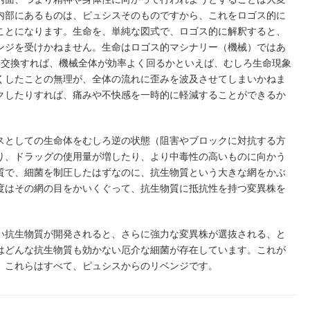
内部にあるものは、ピュシスそのものですから、これをロゴス的に
ことになります。生命を、単純な図式で、ロゴス的に解釈すると、
ンジを受けかねません。生命はロゴス的マシナリー（機械）ではあ
に交換すれば、機械全体が効率よく回るかといえば、むしろ生命現象
くしたことの無理が、全体の流れに歪みを波及させてしまいかねま
クしたりすれば、痛みや不快感を一時的に軽減することができるか
としての生命体をむしろ逆の状態（阻害やブロックに対抗する方
り、ドラッグの使用量が増したり、より中毒性の高いものに向かう
質で、細菌を制圧したはずなのに、抗生物質という大きな網をかぶ
度はその網の目をかいくぐって、抗生物質に抵抗性を持つ変異株を
抗生物質が開発されると、さらに強力な変異株が選抜される、と
はどんな抗生物質も効かない厄介な細菌が存在しています。これが
。これらはすべて、ピュシスからのリベンジです。