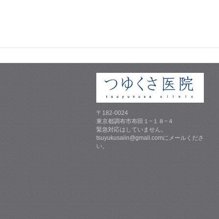
〒182-0024
東京都調布市布田１−１８−４
緊急対応はしていません。
tsuyukusaiin@gmail.comにメールくださ
い。