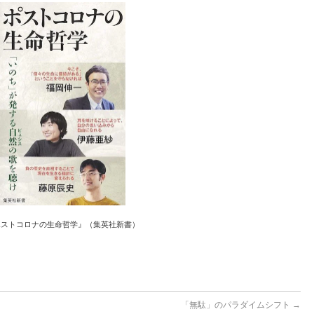
ポストコロナの生命哲学』（集英社新書）
「無駄」のパラダイムシフト
→