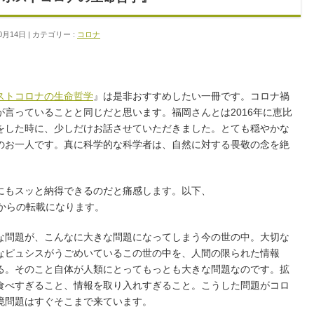
0月14日
カテゴリー :
コロナ
ストコロナの生命哲学
』は是非おすすめしたい一冊です。コロナ禍
言っていることと同じだと思います。福岡さんとは2016年に恵比
をした時に、少しだけお話させていただきました。とても穏やかな
のお一人です。真に科学的な科学者は、自然に対する畏敬の念を絶
もスッと納得できるのだと痛感します。以下、
からの転載になります。
問題が、こんなに大きな問題になってしまう今の世の中。大切な
なピュシスがうごめいているこの世の中を、人間の限られた情報
る。そのこと自体が人類にとってもっとも大きな問題なのです。拡
食べすぎること、情報を取り入れすぎること。こうした問題がコロ
境問題はすぐそこまで来ています。