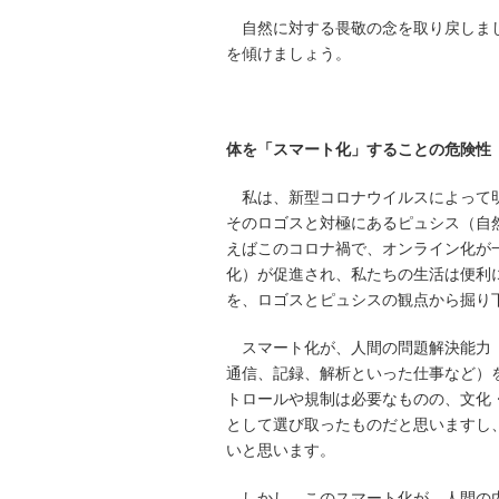
自然に対する畏敬の念を取り戻しまし
を傾けましょう。
体を「スマート化」することの危険性
私は、新型コロナウイルスによって明
そのロゴスと対極にあるピュシス（自
えばこのコロナ禍で、オンライン化が
化）が促進され、私たちの生活は便利
を、ロゴスとピュシスの観点から掘り
スマート化が、人間の問題解決能力（
通信、記録、解析といった仕事など）
トロールや規制は必要なものの、文化
として選び取ったものだと思いますし
いと思います。
しかし、このスマート化が、人間の内