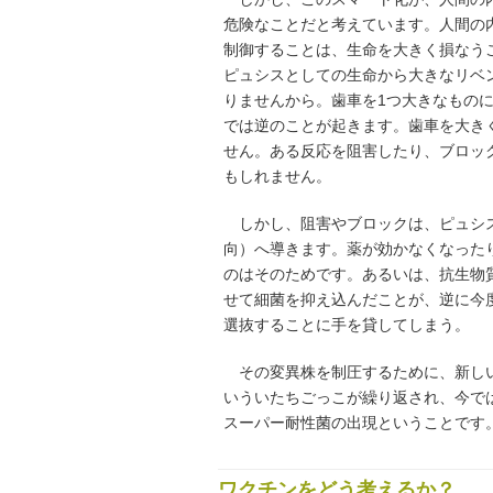
危険なことだと考えています。人間の
制御することは、生命を大きく損なう
ピュシスとしての生命から大きなリベ
りませんから。歯車を1つ大きなもの
では逆のことが起きます。歯車を大き
せん。ある反応を阻害したり、ブロッ
もしれません。
しかし、阻害やブロックは、ピュシス
向）へ導きます。薬が効かなくなった
のはそのためです。あるいは、抗生物
せて細菌を抑え込んだことが、逆に今
選抜することに手を貸してしまう。
その変異株を制圧するために、新しい
いういたちごっこが繰り返され、今で
スーパー耐性菌の出現ということです
ワクチンをどう考えるか？