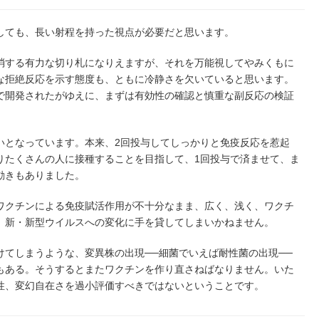
ても、長い射程を持った視点が必要だと思います。
する有力な切り札になりえますが、それを万能視してやみくもに
な拒絶反応を示す態度も、ともに冷静さを欠いていると思います。
で開発されたがゆえに、まずは有効性の確認と慎重な副反応の検証
となっています。本来、2回投与してしっかりと免疫反応を惹起
りたくさんの人に接種することを目指して、1回投与で済ませて、ま
動きもありました。
クチンによる免疫賦活作用が不十分なまま、広く、浅く、ワクチ
、新・新型ウイルスへの変化に手を貸してしまいかねません。
てしまうような、変異株の出現──細菌でいえば耐性菌の出現──
もある。そうするとまたワクチンを作り直さねばなりません。いた
性、変幻自在さを過小評価すべきではないということです。