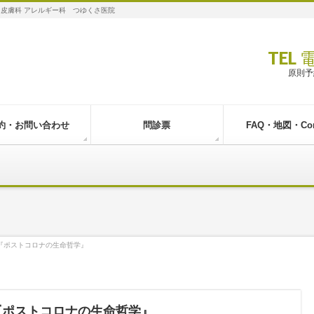
 皮膚科 アレルギー科 つゆくさ医院
TEL
原則予
約・お問い合わせ
問診票
FAQ・地図・Con
『ポストコロナの生命哲学』
『ポストコロナの生命哲学』