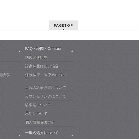
PAGETOP
FAQ・地図・Contact
地図／連絡先
診察を受けたい場合
問診票
保険診療・医療券につい
て
当院の診療時間について
カウンセリングについて
駐車場について
思想について
個人情報保護方針
一般名処方について