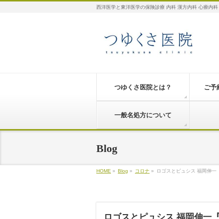
西洋医学と東洋医学の保険診療 内科 漢方内科 心療内科
つゆくさ医院とは？
ご予
一般名処方について
Blog
HOME
»
Blog
»
コロナ
»
ロゴスとピュシス 福岡伸一
ロゴスとピュシス 福岡伸一