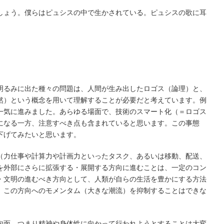
ょう。僕らはピュシスの中で生かされている。ピュシスの歌に耳
るみに出た種々の問題は、人間が生み出したロゴス（論理）と、
然）という概念を用いて理解することが必要だと考えています。例
一気に進みました。あらゆる場面で、技術のスマート化（＝ロゴス
になる一方、注意すべき点も含まれていると思います。この事態
下げてみたいと思います。
力仕事や計算力や計画力といったタスク、あるいは移動、配送、
を外部にさらに拡張する・展開する方向に進むことは、一定のコン
・文明の進むべき方向として、人類が自らの生活を豊かにする方法
、この方向へのモメンタム（大きな潮流）を抑制することはできな
面、つまり精神や身体性に向かって行われようとすることは大変