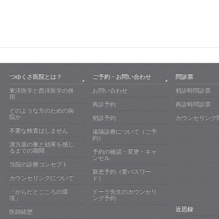
つゆくさ医院とは？
ご予約・お問い合わせ
問診票
東洋医学と西洋医学の併
お問い合わせ
初診時問診票
用
再診予約
再診時問診票
どのような方のための病
院か
初診予約
カウンセリング
不要な検査はしません
遠隔診療について（ご予
約）
漢方薬の量と効果を感じ
るまでの期間
予約の確認・変更・キャ
ンセル
当院の診療コンセプト
新患予約（要パスワー
カウンセリングについて
ド）
「からだとこころの環
ドーラ先生のカウンセリ
境」
ング予約
近思録
医師経歴