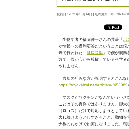
投稿日 : 2021年10月14日
最終更新日時 : 2021年1
生物学者の福岡伸一さんの共著『
ポ
が情報への過剰応答だということは僕が
寿で行われた「
健康音楽
」で僕が演奏
方で、僕が心から尊敬している科学者
やしません。
言葉の巧みな方が説明するとこんなに
https://toyokeizai.net/articles/-/453989
マスクだワクチンだなんていう小さな
ことはその真偽ではありません。膨大
（ロゴス）だけで対応しようとしてい
大し続けようとしすぎること、動物を
ナ禍のおかげで如実になりました。環