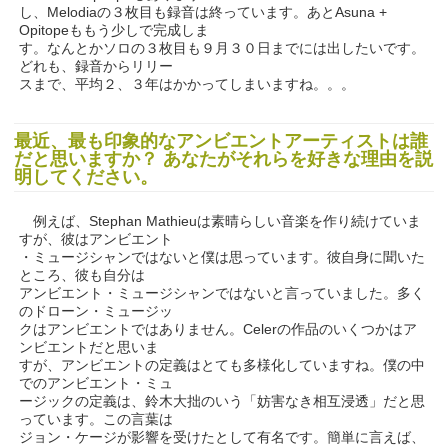
し、Melodiaの３枚目も録音は終っています。あとAsuna +
Opitopeももう少しで完成しま
す。なんとかソロの３枚目も９月３０日までには出したいです。
どれも、録音からリリー
スまで、平均２、３年はかかってしまいますね。。。
最近、最も印象的なアンビエントアーティストは誰
だと思いますか？ あなたがそれらを好きな理由を説
明してください。
例えば、Stephan Mathieuは素晴らしい音楽を作り続けていま
すが、彼はアンビエント
・ミュージシャンではないと僕は思っています。彼自身に聞いた
ところ、彼も自分は
アンビエント・ミュージシャンではないと言っていました。多く
のドローン・ミュージッ
クはアンビエントではありません。Celerの作品のいくつかはア
ンビエントだと思いま
すが、アンビエントの定義はとても多様化していますね。僕の中
でのアンビエント・ミュ
ージックの定義は、鈴木大拙のいう「妨害なき相互浸透」だと思
っています。この言葉は
ジョン・ケージが影響を受けたとして有名です。簡単に言えば、