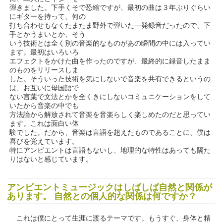
弾きました。下手くそで恐縮ですが、最初の曲は３年ぶりぐらい
にギターを持って、何の
打ち合わせもなくたまたま野外で弾いた一発録音だったので、下
手とかうまいとか、そう
いう技術とは全く別の音楽的なものがあの瞬間の中には入ってい
ます。最初はいろいろ
エフェクトをかけた曲を作ったのですが、最終的に録音したまま
のものをリリースしま
した。そういった技術を気にしないで音楽を共有できるというの
は、お互いに母国語で
ない言葉で文法とかを全くきにしないコミュニケーションをして
いたから音楽の中でも
方法論から解放されて音楽を音楽らしく楽しめたのだと思ってい
ます。これは面白い体
験でした。だから、音楽は言語を超えたものであることに、僕は
喜びを覚えています。
特にアンビエントは言語もないし、地理的な特性はあっても隔た
りはないと感じています。
アンビエントミュージックはしばしば自然と関係が
あります。 自然との個人的な関係は何ですか？
これは僕にとって生涯に渡るテーマです。もうすぐ、身体と精