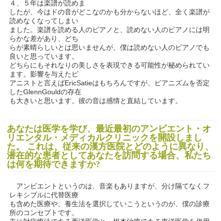
４、５年は楽譜が読めま
したが、今はドの音がどこなのかも分からないほど、全く楽譜が
読めなくなってしまい
ました。楽譜を読める人のピアノと、読めない人のピアノには明
らかな差があり、どち
らが素晴らしいとは思いませんが、僕は読めない人のピアノでも
良いと思っています。
どちらにもそれなりの美しさを表現できる可能性が秘められてい
ます。影響を与えたピ
アニストと言えばEricSatieはもちろんですが、ピアニズムを否定
したGlennGouldの存在
も大きいと思います。彼の音は感情と直結しています。
あなたは医学を学び、最近最初のアンビエント・オ
リエンタル・メディカルクリニックを開設しまし
た。 これは、従来の漢方医院とどのように異なり、
潜在的な患者としてあなたを訪問する場合、私たち
は何を期待できますか?
アンビエントというのは、音楽もありますが、分け隔てなくフ
レキシブルに代替医療
も含めた医療や、養生法を選択していこうというのが、僕の診療
所のコンセプトです。