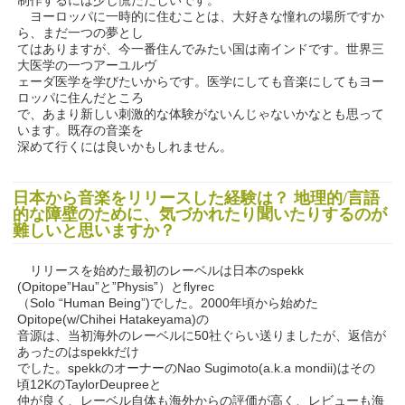
制作するには少し慌ただしいです。
ヨーロッパに一時的に住むことは、大好きな憧れの場所ですか
ら、まだ一つの夢とし
てはありますが、今一番住んでみたい国は南インドです。世界三
大医学の一つアーユルヴ
ェーダ医学を学びたいからです。医学にしても音楽にしてもヨー
ロッパに住んだところ
で、あまり新しい刺激的な体験がないんじゃないかなとも思って
います。既存の音楽を
深めて行くには良いかもしれません。
日本から音楽をリリースした経験は？ 地理的/言語
的な障壁のために、気づかれたり聞いたりするのが
難しいと思いますか？
リリースを始めた最初のレーベルは日本のspekk
(Opitope”Hau”と”Physis”）とflyrec
（Solo “Human Being”)でした。2000年頃から始めた
Opitope(w/Chihei Hatakeyama)の
音源は、当初海外のレーベルに50社ぐらい送りましたが、返信が
あったのはspekkだけ
でした。spekkのオーナーのNao Sugimoto(a.k.a mondii)はその
頃12KのTaylorDeupreeと
仲が良く、レーベル自体も海外からの評価が高く、レビューも海