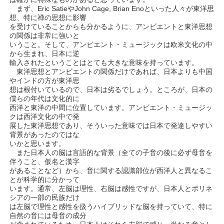
まず、Eric SatieやJohn Cage, Brian Enoといった人々が東洋思
想、特に禅の思想に影響
を受けていることからも分かるように、アンビエントと東洋思想
の関係は非常に強いと
いうこと。そして、アンビエント・ミュージックは欧米文化の中
から生まれ、日本に逆
輸入されたということはとても大きな意味を持っています。
東洋思想とアンビエントの関係だけであれば、日本よりも中国
やインドの方が東洋思
想は根付いているので、日本は劣るでしょう。ところが、日本の
僕らの年代は文化的に
西洋と東洋の中間に位置しています。アンビエント・ミュージッ
クは西洋文化の中で発
展した東洋思想であり、そういった意味では日本で発達しやすい
背景があったのではな
いかと思います。
また日本人の脳は言語的な背景（全ての子音の後に必ず母音を
伴うこと、仮名と漢字
があることなど）から、音に関する認識部位が西洋人と異なるこ
とが科学的に分かって
います。通常、左脳は理性、右脳は感性ですが、日本人とポリネ
シアの一部の民族だけ
は左脳で理性と感性を扱うハイブリッドな脳を持っていて、特に
自然の音には母音の成分