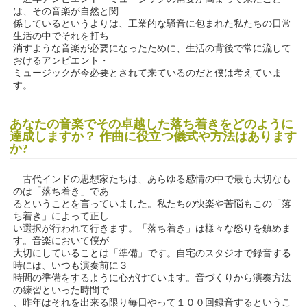
は、その音楽が自然と関
係しているというよりは、工業的な騒音に包まれた私たちの日常
生活の中でそれを打ち
消すような音楽が必要になったために、生活の背後で常に流して
おけるアンビエント・
ミュージックが今必要とされて来ているのだと僕は考えていま
す。
あなたの音楽でその卓越した落ち着きをどのように
達成しますか？ 作曲に役立つ儀式や方法はあります
か?
古代インドの思想家たちは、あらゆる感情の中で最も大切なも
のは「落ち着き」であ
るということを言っていました。私たちの快楽や苦悩もこの「落
ち着き」によって正し
い選択が行われて行きます。「落ち着き」は様々な怒りを鎮めま
す。音楽において僕が
大切にしていることは「準備」です。自宅のスタジオで録音する
時には、いつも演奏前に３
時間の準備をするように心がけています。音づくりから演奏方法
の練習といった時間で
、昨年はそれを出来る限り毎日やって１００回録音するというこ