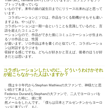
Trak-SixとYamaha DX-7)で作っていますが、エフェクトもラッ
プトップも使っていな
いものです。来年の娘の誕生日までにリリース出来ればと思って
います。
コラボレーションとソロは、作品をつくる動機がそもそも違い
ますよね。やっぱり、
コラボレーションは一期一会ということを意識しているのと、言
語を超えたコミュニケ
ーションなので、作品ができた後にコミュニケーションが生まれ
るソロ作品とは、性質
が違います。ソロ作品は本を書くのと似ていて、コラボレーショ
ンは対話するラジオを
収録する感じですね。どちらが好きかと言えば、後者のほうが好
きだとは思います。
コラボレーションしたいのに、どういうわけかそれ
が起こらなかった人はいますか？
僕は９０年代からStephan Mathieuの大ファンで、神様だと思
い続けて来ました。
Federico DurandもStephanの大ファンで、二人でヨーロッパを
ツアーした時に、彼に突
然メールをしたんです。「僕らは日本とアルゼンチンからヨーロ
ッパに来ていて、もし