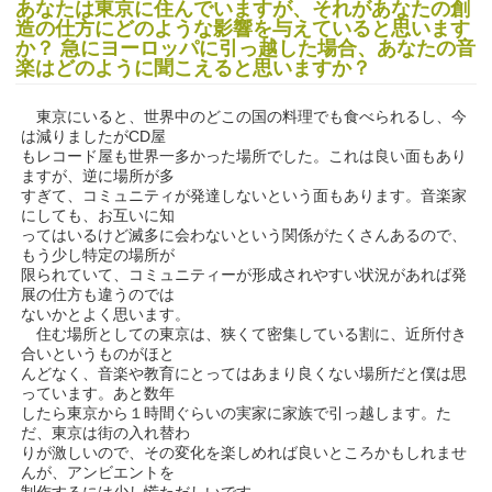
あなたは東京に住んでいますが、それがあなたの創
造の仕方にどのような影響を与えていると思います
か？ 急にヨーロッパに引っ越した場合、あなたの音
楽はどのように聞こえると思いますか？
東京にいると、世界中のどこの国の料理でも食べられるし、今
は減りましたがCD屋
もレコード屋も世界一多かった場所でした。これは良い面もあり
ますが、逆に場所が多
すぎて、コミュニティが発達しないという面もあります。音楽家
にしても、お互いに知
ってはいるけど滅多に会わないという関係がたくさんあるので、
もう少し特定の場所が
限られていて、コミュニティーが形成されやすい状況があれば発
展の仕方も違うのでは
ないかとよく思います。
住む場所としての東京は、狭くて密集している割に、近所付き
合いというものがほと
んどなく、音楽や教育にとってはあまり良くない場所だと僕は思
っています。あと数年
したら東京から１時間ぐらいの実家に家族で引っ越します。た
だ、東京は街の入れ替わ
りが激しいので、その変化を楽しめれば良いところかもしれませ
んが、アンビエントを