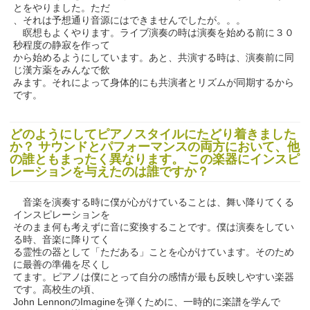
とをやりました。ただ
、それは予想通り音源にはできませんでしたが。。。
瞑想もよくやります。ライブ演奏の時は演奏を始める前に３０
秒程度の静寂を作って
から始めるようにしています。あと、共演する時は、演奏前に同
じ漢方薬をみんなで飲
みます。それによって身体的にも共演者とリズムが同期するから
です。
どのようにしてピアノスタイルにたどり着きました
か？ サウンドとパフォーマンスの両方において、他
の誰ともまったく異なります。 この楽器にインスピ
レーションを与えたのは誰ですか？
音楽を演奏する時に僕が心がけていることは、舞い降りてくる
インスピレーションを
そのまま何も考えずに音に変換することです。僕は演奏をしてい
る時、音楽に降りてく
る霊性の器として「ただある」ことを心がけています。そのため
に最善の準備を尽くし
てます。ピアノは僕にとって自分の感情が最も反映しやすい楽器
です。高校生の頃、
John LennonのImagineを弾くために、一時的に楽譜を学んで