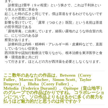
ます。
診察室は2畳半（９㎡程度）という狭さで、これは千利休とい
う茶人が茶室に革命を
起こした時の広さと同じです。僕は茶道をするわけでもないです
が、その思想には強く
影響を受けていて、「露草（つゆくさ）医院」という名前は茶道
の哲学用語である
「露地草庵」に由来しています。細長い露地のような待合室の先
に、にじり口のある診
察室があります。
診療科目は内科・精神科・アレルギー科・皮膚科などで、直面
しているつらい症状を
西洋医学や認知行動療法で取りながら、根本治療を東洋医学と食
事・環境改善と共に行
って行きます。ほとんどの方が西洋薬を必要としなくなります。
ここ数年のあなたの作品は、Between（Corey
Fuller、Marcus Fischer、Simon Scott、Taylor
Deupree）、Illuha（Corey Fuller）、
Melodía（Federico Durand）、Opitope（畠山地平）
のグループでの作品ばかりですね。 コラボレーショ
ンについて、ソロ作品よりもはるかに多くの努力を
払うほど魅力的だと思うのは何ですか？