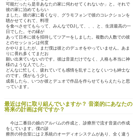
可能だったら是非あなたの家に伺わせてくれないか」と。それで
彼の家に泊めてもらい
ました。彼の家に着くなり、グラモフォンで彼のコレクションを
聴かせてくれて、料理
を食べさせてもらって、みんなでDJして、、、と、生涯最高の一
日でした。その縁が
あって日本に彼を招待してツアーをしました。複数の人数での彼
とのセッションは何度
かやりましたが、まだ僕は彼とのデュオをやっていません。あま
りに畏れ多くてまだお
願い出来ていないのです。彼は音楽だけでなく、人格も本当に神
様のような人でした。
どんなに忙しく、疲れていても感情を乱すことなくいつも紳士な
のです。僕がもう少し
成長したら、いつか彼とデュオで作品を作らせてもらえたらと思
っています。
最近は何に取り組んでいますか？ 音楽的にあなたの
将来の計画は何ですか？
今は二番目の娘のアルバムの作成と、診療所で流す音楽の作成
をしています。僕の診
療所の待合室には２系統のオーディオシステムがあり、全く違う