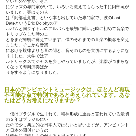
ていたのですが、そこ
にジャズの専門家がいて、いろいろ教えてもらった中に阿部薫が
いました。実はその人
は「阿部薫覚書」という本も出していた専門家で、彼のLast
DateというEric Dolphyのア
ルバムと同タイトルのアルバムを最初に聞いた時に初めて音楽で
トリップをした時のこ
とをまだ鮮明に覚えています。僕のそれまでの音楽の概念を変え
ました。そこから音楽
における旋律よりも音の間と、音そのものを大切にするようにな
りました。大学ではア
ルトサックスでジャズを少しやっていましたが、楽譜がつまらな
くなって即興演奏ばか
りをするようになりました。
日本のアンビエントミュージックは、ほとんど再現
不可能な点で特別であると考えられています。あな
たはどうお考えになりますか？
僕はブラジルで生まれて、精神形成に重要と言われている最初
の３年はブラジルにい
たので少し典型的な日本人ではないと思いますが、アンビエント
と日本の関係というの
は確かに特殊なものがあると思っています。