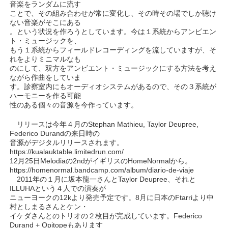
音楽をランダムに流す
ことで、その組み合わせが常に変化し、その時その場でしか聴け
ない音楽がそこにある
。という状況を作ろうとしています。今は１系統からアンビエン
ト・ミュージックを、
もう１系統からフィールドレコーディングを流していますが、そ
れをよりミニマルなも
のにして、双方をアンビエント・ミュージックにする方法を考え
ながら作曲をしていま
す。診察室内にもオーディオシステムがあるので、その３系統が
ハーモニーを作る可能
性のある個々の音源を今作っています。
リリースは今年４月のStephan Mathieu, Taylor Deupree,
Federico Durandの来日時の
音源がデジタルリリースされます。
https://kualauktable.limitedrun.com/
12月25日Melodiaの2ndがイギリスのHomeNormalから。
https://homenormal.bandcamp.com/album/diario-de-viaje
2011年の１月に坂本龍一さんとTaylor Deupree、それと
ILLUHAという４人での演奏が
ニューヨークの12kより発売予定です。8月に日本のFtarriより中
村としまるさんとケン・
イケダさんとのトリオの２枚目が完成しています。Federico
Durand + Opitopeもあります