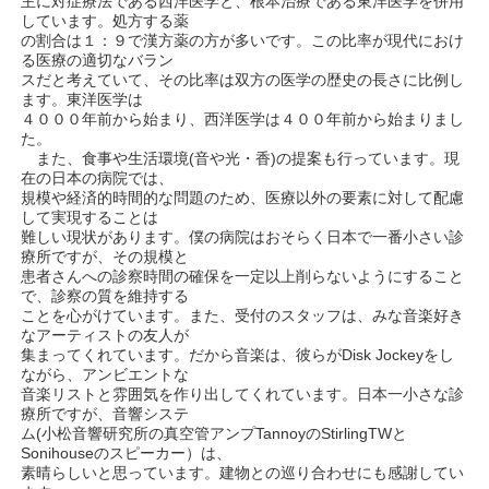
主に対症療法である西洋医学と、根本治療である東洋医学を併用
しています。処方する薬
の割合は１：９で漢方薬の方が多いです。この比率が現代におけ
る医療の適切なバラン
スだと考えていて、その比率は双方の医学の歴史の長さに比例し
ます。東洋医学は
４０００年前から始まり、西洋医学は４００年前から始まりまし
た。
また、食事や生活環境(音や光・香)の提案も行っています。現
在の日本の病院では、
規模や経済的時間的な問題のため、医療以外の要素に対して配慮
して実現することは
難しい現状があります。僕の病院はおそらく日本で一番小さい診
療所ですが、その規模と
患者さんへの診察時間の確保を一定以上削らないようにすること
で、診察の質を維持する
ことを心がけています。また、受付のスタッフは、みな音楽好き
なアーティストの友人が
集まってくれています。だから音楽は、彼らがDisk Jockeyをし
ながら、アンビエントな
音楽リストと雰囲気を作り出してくれています。日本一小さな診
療所ですが、音響システ
ム(小松音響研究所の真空管アンプTannoyのStirlingTWと
Sonihouseのスピーカー）は、
素晴らしいと思っています。建物との巡り合わせにも感謝してい