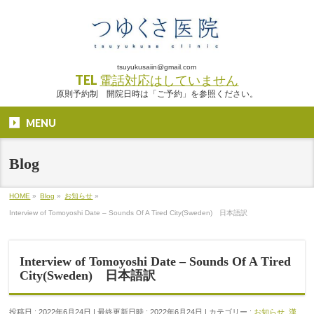
tsuyukusaiin@gmail.com
TEL
電話対応はしていません
原則予約制 開院日時は「ご予約」を参照ください。
MENU
Blog
HOME
»
Blog
»
お知らせ
»
Interview of Tomoyoshi Date – Sounds Of A Tired City(Sweden) 日本語訳
Interview of Tomoyoshi Date – Sounds Of A Tired
City(Sweden) 日本語訳
投稿日 : 2022年6月24日
最終更新日時 : 2022年6月24日
カテゴリー :
お知らせ
,
漢