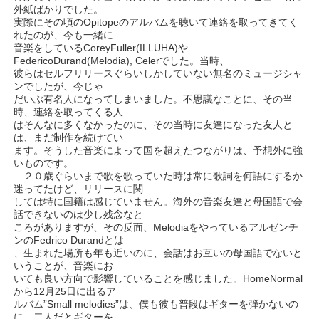
外紙ばかりでした。
実際にその頃のOpitopeのアルバムを聴いて連絡を取ってきてく
れたのが、今も一緒に
音楽をしているCoreyFuller(ILLUHA)や
FedericoDurand(Melodia), Celerでした。当時、
彼らはセルフリリースぐらいしかしていない無名のミュージシャ
ンでしたが、今じゃ
だいぶ有名人になってしまいました。不思議なことに、その当
時、連絡を取ってくる人
はそんなに多くなかったのに、その当時に友達になった友人と
は、まだ制作を続けてい
ます。そうした音楽によって国を超えたつながりは、予想外に強
いものです。
２０歳ぐらいまで歌を歌っていた時は常に歌詞を何語にするか
迷ってたけど、リリースに関
しては特に国籍は感じていません。海外の音楽友達と母国語で会
話できないのは少し残念なと
ころがありますが、その反面、Melodiaをやっているアルゼンチ
ンのFedrico Durandとは
、生まれた場所も年も近いのに、会話はお互いの母国語でないと
いうことが、音楽にお
いても良い方向で影響していることを感じました。HomeNormal
から12月25日に出るア
ルバム”Small melodies”は、僕も彼も普段はギターを弾かないの
に、二人だとギターを