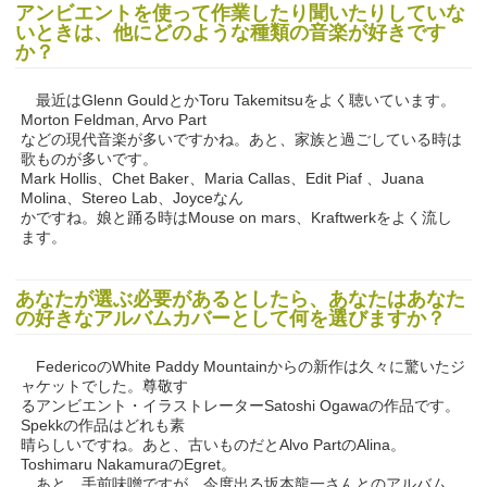
アンビエントを使って作業したり聞いたりしていな
いときは、他にどのような種類の音楽が好きです
か？
最近はGlenn GouldとかToru Takemitsuをよく聴いています。
Morton Feldman, Arvo Part
などの現代音楽が多いですかね。あと、家族と過ごしている時は
歌ものが多いです。
Mark Hollis、Chet Baker、Maria Callas、Edit Piaf 、Juana
Molina、Stereo Lab、Joyceなん
かですね。娘と踊る時はMouse on mars、Kraftwerkをよく流し
ます。
あなたが選ぶ必要があるとしたら、あなたはあなた
の好きなアルバムカバーとして何を選びますか？
FedericoのWhite Paddy Mountainからの新作は久々に驚いたジ
ャケットでした。尊敬す
るアンビエント・イラストレーターSatoshi Ogawaの作品です。
Spekkの作品はどれも素
晴らしいですね。あと、古いものだとAlvo PartのAlina。
Toshimaru NakamuraのEgret。
あと、手前味噌ですが、今度出る坂本龍一さんとのアルバム