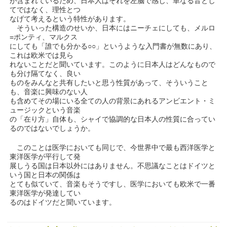
が含まれているため、日本人はそれを左脳で感じ、単なる音とし
てではなく、理性とつ
なげて考えるという特性があります。
そういった構造のせいか、日本にはニーチェにしても、メルロ
=ポンティ、マルクス
にしても「誰でも分かる○○」というような入門書が無数にあり、
これは欧米では見ら
れないことだと聞いています。このように日本人はどんなもので
も分け隔てなく、良い
ものをみんなと共有したいと思う性質があって、そういうこと
も、音楽に興味のない人
も含めてその場にいる全ての人の背景にあれるアンビエント・ミ
ュージックという音楽
の「在り方」自体も、シャイで協調的な日本人の性質に合ってい
るのではないでしょうか。
このことは医学においても同じで、今世界中で最も西洋医学と
東洋医学が平行して発
展しうる国は日本以外にはありません。不思議なことはドイツと
いう国と日本の関係は
とても似ていて、音楽もそうですし、医学においても欧米で一番
東洋医学が発達してい
るのはドイツだと聞いています。