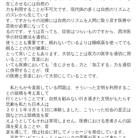
生じさせるには自然の
力を利用することが不可欠です。現代病の多くは自然のリズムと
のズレから生じていま
す。ですからその治療には自然のリズムを人間に取り戻す医療や
芸術が必要になってく
るのです。そうは言っても、症状はつらいものですから、西洋医
学の対症療法を適切に
使うことも重要です。眠れないでいるよりは睡眠薬を使ってでも
眠ることの方が健康に
とって良いこともあります。大切なことは双方の医学を適切に用
いることで、音楽にお
いても医療においても「生じさせる」力と「加工する」力を適切
に併用することが、僕
の医療と音楽において大切にしていることです。
私たちが今直面している問題は、そういった文明を利用するこ
との規模を考え直して
行くということです。自然を顧みない行き過ぎた文明がもたらす
悲劇を私たち日本人は
２０１１年３月１１日に体験しました。こういった社会の是正は
国などの上部構造を変
えようとしてもそれは実現しません。医療における患者さんの認
識を変えることや、音
楽を通して、僕は社会に対してメッセージを発信しています。
近年アンビエント・ミュージックの需要が高まって来たこと