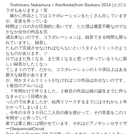
Toshimaru Nakamura + KenIkeda(from Baskaru 2014 )とのコ
ラボもありますよ！笑
確かに作品としてはコラボレーションをたくさん出しています
が、音楽を作っている
時間はソロの方が圧倒的に長いです。ただ僕は優柔不断なのでな
かなか自分の作品を完
成出来ないのです。コラボレーションは、録音できる時間も限ら
れていますし、録音し
たもので完成させなければならないというタイムリミットのよう
なものがあります。ソ
ロではまだ良くなる、まだ良くなると思って作っているうちに新
しい録音がしたくなっ
てしまうのです。だから、コラボレーションの１０倍以上はある
膨大な録音があります
が、何かタイムリミットがなければソロ作品は出せないのです。
１枚目のアルバムは
、７年間かけて作りました。２枚目の作品は娘の誕生までに作ら
なきゃという目標があ
ったので出来ましたが、結局リリースするまでにはそれから１年
かかってしまいました
。今年の９月３０日に二人目の娘を授かって、その音楽をこの１
年間ずっと作っていて
家では妻と娘には聴かせています。それはピアノやシンセサイザ
ー(SequencialCircuit