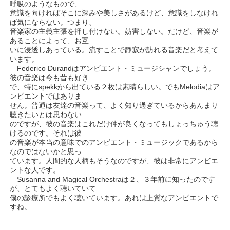
呼吸のようなもので、
意識を向ければそこに深みや美しさがあるけど、意識をしなけれ
ば気にならない。つまり、
音楽家の主義主張を押し付けない。妨害しない。だけど、音楽が
あることによって、お互
いに浸透しあっている。流すことで静寂が訪れる音楽だと考えて
います。
Federico Durandはアンビエント・ミュージシャンでしょう。
彼の音楽は今も昔も好き
で、特にspekkから出ている２枚は素晴らしい。でもMelodiaはア
ンビエントではありま
せん。普通は友達の音楽って、よく知り過ぎているからあんまり
聴きたいとは思わない
のですが、彼の音楽はこれだけ仲が良くなってもしょっちゅう聴
けるのです。それは彼
の音楽が本当の意味でのアンビエント・ミュージックであるから
なのではないかと思っ
ています。人間的な人柄もそうなのですが、彼は非常にアンビエ
ントな人です。
Susanna and Magical Orchestraは２、３年前に知ったのです
が、とてもよく聴いていて
僕の診療所でもよく聴いています。あれは上質なアンビエントで
すね。