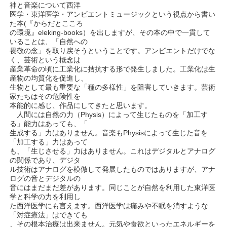
神と音楽について西洋
医学・東洋医学・アンビエントミュージックという視点から書い
た本(『からだとこころ
の環境』eleking-books）を出しますが、その本の中で一貫して
いることは、「自然への
畏敬の念」を取り戻そうということです。アンビエントだけでな
く、芸術という概念は
産業革命の頃に工業化に拮抗する形で発生しました。工業化は生
産物の均質化を促進し、
生物として最も重要な「種の多様性」を阻害していきます。芸術
家たちはその危険性を
本能的に感じ、作品にしてきたと思います。
人間には自然の力（Physis）によって生じたものを「加工す
る」能力はあっても、「
生成する」力はありません。音楽もPhysisによって生じた音を
「加工する」力はあって
も、「生じさせる」力はありません。これはデジタルとアナログ
の関係であり、デジタ
ル技術はアナログを模倣して発展したものではありますが、アナ
ログの音とデジタルの
音にはまだまだ差があります。同じことが自然を利用した東洋医
学と科学の力を利用し
た西洋医学にも言えます。西洋医学は痛みや不眠を消すような
「対症療法」はできても
、その根本治療は出来ません。元気や食欲といったエネルギーを