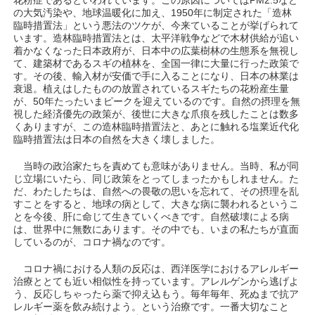
花粉症であるといわれています。この原因についてはPM2.5など
の大気汚染や、地球温暖化に加え、1950年に制定された「造林
臨時措置法」という悪法のツケが、今来ていることが挙げられて
います。造林臨時措置法とは、太平洋戦争などで木材供給が追い
着かなくなった日本政府が、日本中の広葉樹林の生態系を無視し
て、建築材であるスギの植林を、全国一律に大量に行った政策で
す。その後、輸入材が安価で手に入ることになり、日本の林業は
衰退。植えはしたものの放置されているスギたちの花粉産生量
が、50年たったいまピークを迎えているのです。自然の摂理を無
視した経済優先の政策が、後世に大きな爪痕を残したことは数多
くありますが、この造林臨時措置法と、あとに触れる塩業近代化
臨時措置法は日本の自然を大きく壊しました。
当時の政治家たちを責めても意味がありません。当時、私が同
じ立場にいたら、同じ政策をとってしまったかもしれません。た
だ、わたしたちは、自然への畏敬の思いを忘れて、その摂理を乱
すことをすると、地球の病として、大きな病に襲われるというこ
とを今後、肝に命じて生きていくべきです。自然破壊による病
は、世界中に無数にあります。その中でも、いまの私たちが直面
しているのが、コロナ禍なのです。
コロナ禍における人類の反応は、西洋医学におけるアレルギー
治療ととても近い相似性を持っています。アレルゲンから逃げよ
う、反応しちゃったら薬で抑え込もう。毎年毎年、死ぬまで抗ア
レルギー薬を飲み続けよう。という治療です。一番大切なこと