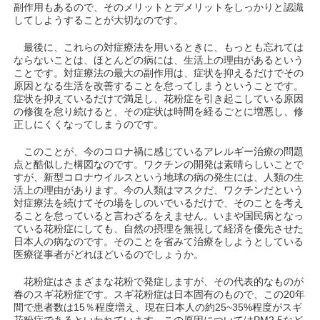
副作用もあるので、そのメリットとデメリットをしっかりと認識
してしようすることが大切なのです。
最後に、これらの対症療法を用いるときに、もっとも忘れては
ならないことは、ほとんどの病には、生活上の理由があるという
ことです。対症療法の最大の副作用は、症状を抑えるだけでその
原因となる生活を改善することを怠ってしまうということです。
症状を抑えているだけで満足し、花粉症を引き起こしている原因
の修復を怠り続けると、その症状は時間を経るごとに増悪し、修
正しにくくなってしまうのです。
このことが、今のコロナ禍に感じているアレルギー治療の問題
点と酷似した構図なのです。ワクチンの開発は素晴らしいことで
すが、新型コロナウイルスという地球の病の発生には、人類の生
活上の理由があります。今の人類はマスクだ、ワクチンだという
対症療法を続けてその場をしのいでいるだけで、そのことを考え
ることを怠っていると言わざるをえません。いまや国民病となっ
ている花粉症にしても、自然の摂理を無視して経済を優先させた
日本人の病なのです。そのことを省みて治療をしようとしている
医療従事者がどれほどいるのでしょうか。
花粉症はさまざまな花粉で発症しますが、その代表的なものが
春のスギ花粉症です。スギ花粉症は日本固有のもので、この20年
間で患者数は15％程度増え、現在日本人の約25~35%程度がスギ