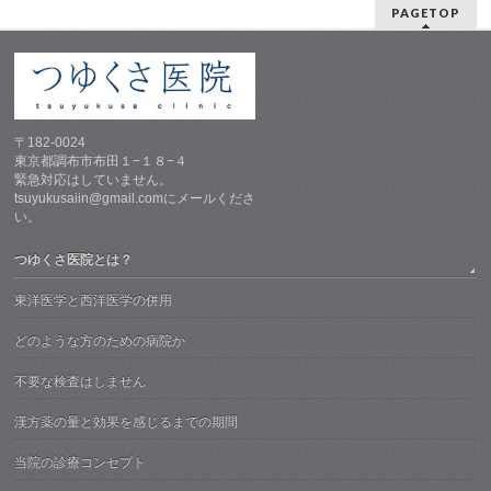
PAGETOP
〒182-0024
東京都調布市布田１−１８−４
緊急対応はしていません。
tsuyukusaiin@gmail.comにメールくださ
い。
つゆくさ医院とは？
東洋医学と西洋医学の併用
どのような方のための病院か
不要な検査はしません
漢方薬の量と効果を感じるまでの期間
当院の診療コンセプト