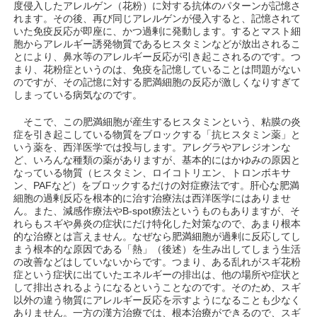
度侵入したアレルゲン（花粉）に対する抗体のパターンが記憶さ
れます。その後、再び同じアレルゲンが侵入すると、記憶されて
いた免疫反応が即座に、かつ過剰に発動します。するとマスト細
胞からアレルギー誘発物質であるヒスタミンなどが放出されるこ
とにより、鼻水等のアレルギー反応が引き起こされるのです。つ
まり、花粉症というのは、免疫を記憶していることは問題がない
のですが、その記憶に対する肥満細胞の反応が激しくなりすぎて
しまっている病気なのです。
そこで、この肥満細胞が産生するヒスタミンという、粘膜の炎
症を引き起こしている物質をブロックする「抗ヒスタミン薬」と
いう薬を、西洋医学では投与します。アレグラやアレジオンな
ど、いろんな種類の薬がありますが、基本的にはかゆみの原因と
なっている物質（ヒスタミン、ロイコトリエン、トロンボキサ
ン、PAFなど）をブロックするだけの対症療法です。肝心な肥満
細胞の過剰反応を根本的に治す治療法は西洋医学にはありませ
ん。また、減感作療法やB-spot療法というものもありますが、そ
れらもスギや鼻炎の症状にだけ特化した対策なので、あまり根本
的な治療とは言えません。なぜなら肥満細胞が過剰に反応してし
まう根本的な原因である「熱」（後述）を生み出してしまう生活
の改善などはしていないからです。つまり、ある乱れがスギ花粉
症という症状に出ていたエネルギーの排出は、他の場所や症状と
して排出されるようになるということなのです。そのため、スギ
以外の違う物質にアレルギー反応を示すようになることも少なく
ありません。一方の漢方治療では、根本治療ができるので、スギ