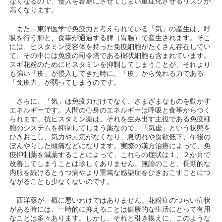
なくなるので、侵入を容易にさせてしまい重症化させるリスクが
高くなります。
また、東洋医学で免疫力と考えられている「気」の産生は、呼
吸を行う肺と、食事が通過する脾（胃腸）で産生されます。そこ
には、ヒスタミン受容体を持った免疫細胞がたくさん存在してい
て、その中には免疫の司令塔である樹状細胞も含まれています。
スギ花粉のためにヒスタミンを抑制してしまうことが、それより
も強い「疫」が侵入してきた時に、「疫」から免れる力である
「免疫力」が弱ってしまうのです。
さらに、「気」は免疫力だけでなく、さまざまなものを動かす
エネルギーです。人間の心身のエネルギーは呼吸と食事からつく
られます。抗ヒスタミン薬は、それを生み出す主役である免疫細
胞のシステムを抑制してしまう薬なので、「気虚」という状態を
ひきおこし、気力や元気がなくなり、息切れや食欲低下、午後の
ぼんやりした頭痛などになります。実際の漢方治療によって、免
疫抑制薬を減薬することによって、これらの症状は１、２か月で
改善してしまうことは珍しくありません。無論のこと、長期的な
内服を続けるとうつ病やより重篤な感染症をひきおこすことにつ
ながることも少なくないのです。
西洋薬が一概に悪いわけではありません。花粉症のつらい症状
がある時には、一時的に抑えることは健康的な生活にとって有用
なことは多々あります。しかし、それと引き換えに、このような