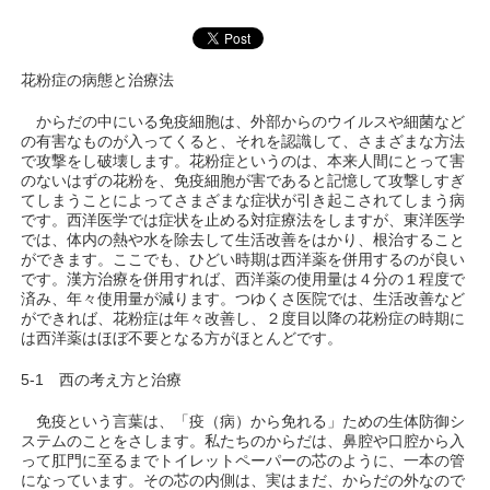
花粉症の病態と治療法
からだの中にいる免疫細胞は、外部からのウイルスや細菌など
の有害なものが入ってくると、それを認識して、さまざまな方法
で攻撃をし破壊します。花粉症というのは、本来人間にとって害
のないはずの花粉を、免疫細胞が害であると記憶して攻撃しすぎ
てしまうことによってさまざまな症状が引き起こされてしまう病
です。西洋医学では症状を止める対症療法をしますが、東洋医学
では、体内の熱や水を除去して生活改善をはかり、根治すること
ができます。ここでも、ひどい時期は西洋薬を併用するのが良い
です。漢方治療を併用すれば、西洋薬の使用量は４分の１程度で
済み、年々使用量が減ります。つゆくさ医院では、生活改善など
ができれば、花粉症は年々改善し、２度目以降の花粉症の時期に
は西洋薬はほぼ不要となる方がほとんどです。
5-1 西の考え方と治療
免疫という言葉は、「疫（病）から免れる」ための生体防御シ
ステムのことをさします。私たちのからだは、鼻腔や口腔から入
って肛門に至るまでトイレットペーパーの芯のように、一本の管
になっています。その芯の内側は、実はまだ、からだの外なので