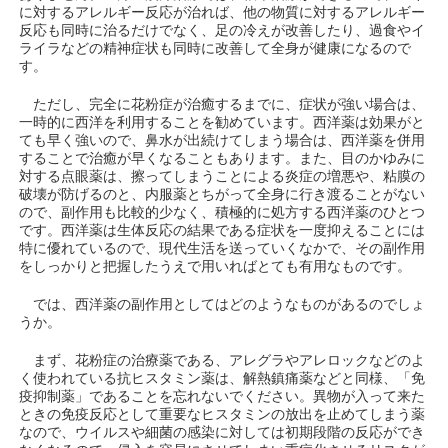
に対するアレルギー反応が治れば、他の物質に対するアレルギー
反応も同時に治るだけでなく、足の冷えが改善したり、過食やイ
ライラなどの精神症状も同時に改善して全身が健康になるので
す。
ただし、完全に花粉症が治癒するまでに、症状が強い場合は、
一時的に西洋を利用することを勧めています。西洋薬は効果がと
ても早く強いので、鼻水が出続けてしまう場合は、西洋薬を併用
することで治癒が早くなることもあります。また、目のかゆみに
対する点眼薬は、擦ってしまうことによる炎症の増悪や、粘膜の
破壊が防げるのと、内服薬とちがって全身に行き渡ることがない
ので、副作用も比較的少なく、積極的に処方する西洋薬のひとつ
です。西洋薬は生体反応の結果である症状を一度抑えることには
特に優れているので、現代生活を送っていくなかで、その副作用
をしっかりと把握したうえで用いればとても有用なものです。
では、西洋薬の副作用としてはどのようなものがあるのでしょ
うか。
まず、花粉症の治療薬である、アレグラやアレロックなどのよ
く使われている抗ヒスタミン薬は、解熱鎮痛薬などと同様、「免
疫抑制薬」であることを忘れないでください。異物が入って来た
ときの免疫反応として重要なヒスタミンの放出を止めてしまう薬
なので、ウイルスや細菌の感染に対しては初期段階の反応ができ