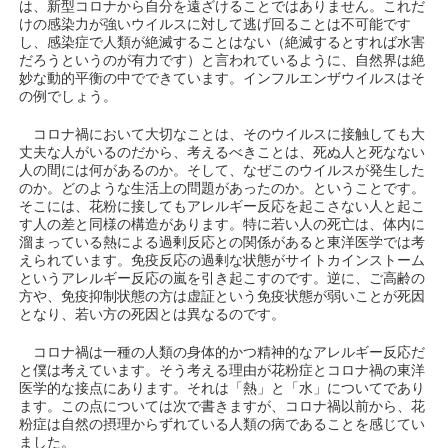
は、新型コロナから自分を遠ざけることではありません。これだ
けの感染力が強いウイルスに対して逃げ回ることは不可能です
し、感染症で人類が絶滅することはない（絶滅するとすれば水害
だろうというのが有力です）と言われているように、自然界は絶
妙な動的平衡の中でできています。インフルエンザウイルスはそ
の例でしょう。
コロナ禍において大切なことは、そのウイルスに接触しても大
丈夫な人がいるのだから、考えるべきことは、死ぬ人と死なない
人の間には何があるのか。そして、なぜこのウイルスが発生した
のか。どのような生活上の問題があったのか。ということです。
そこには、花粉に接してもアレルギー反応を起こさない人と起こ
す人の差と同様の構造があります。特に若い人の死亡は、体内に
溜まっている熱による過剰反応との関係があると東洋医学では考
えられています。免疫反応の過剰な状態がサイトカインストーム
というアレルギー反応の嵐を引き起こすのです。逆に、ご高齢の
方や、免疫抑制状態の方は虚証という免疫状態が弱いことが死因
となり、若い方の死因とは異なるのです。
コロナ禍は一種の人類の身体的かつ精神的なアレルギー反応だ
と僕は考えています。そう考える理由が花粉症とコロナ禍の東洋
医学的な接点にあります。それは「熱」と「水」についてであり
ます。この点については次で書きますが、コロナ禍以前から、花
粉症は自然の摂理からずれている人類の病であることを感じてい
ました。