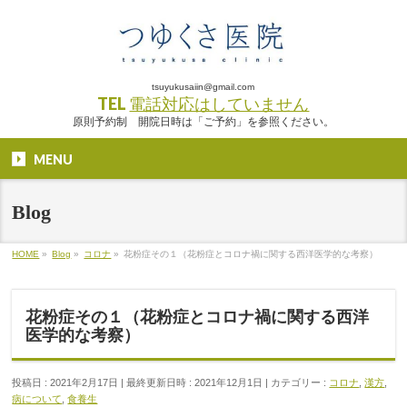
tsuyukusaiin@gmail.com
TEL
電話対応はしていません
原則予約制 開院日時は「ご予約」を参照ください。
MENU
Blog
HOME
»
Blog
»
コロナ
»
花粉症その１（花粉症とコロナ禍に関する西洋医学的な考察）
花粉症その１（花粉症とコロナ禍に関する西洋
医学的な考察）
投稿日 : 2021年2月17日
最終更新日時 : 2021年12月1日
カテゴリー :
コロナ
,
漢方
,
病について
,
食養生