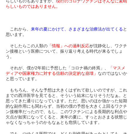
らしいものもありますが、
現行のコロナワクチンはそんなに素晴
らしいものではありません。
これから、
来年の夏にかけて、さまざまな治療法が出てくる
と
思います。
そしたらこの人類の
「情報」への過剰反応
が
沈静化し、ワクチ
ン接種という医療について、振り返り考える時代が来るでしょ
う。
それが、僕が2年前に予想した「コロナ禍の終焉」、
「マスメ
ディアや国家権力に対する信頼の決定的な崩壊」
なのではないか
と思っています。
もちろん、そんな予想は大きくはずれて欲しいのですが、これ
までの西洋医学を見てると、そういう結末になりそうだなぁ。と
思ってきた通りになっています。ただ、思いのほか強かった短期
的な副作用にも関わらず、当初の僕の予想を大きく上回るワクチ
ン接種率だったので、もし、このワクチンによる長期的な利点や
欠点が如実になってくると、来年の夏に、すっとおさまる状態じ
ゃなくなっちゃうのかもなぁとも危惧しています。
でも、つゆくさ医院では、どんな副作用があったとしても、そ