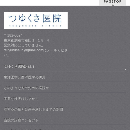
PAGETOP
〒182-0024
東京都調布市布田１−１８−４
緊急対応はしていません。
tsuyukusaiin@gmail.comにメールくださ
い。
つゆくさ医院とは？
東洋医学と西洋医学の併用
どのような方のための病院か
不要な検査はしません
漢方薬の量と効果を感じるまでの期間
当院の診療コンセプト