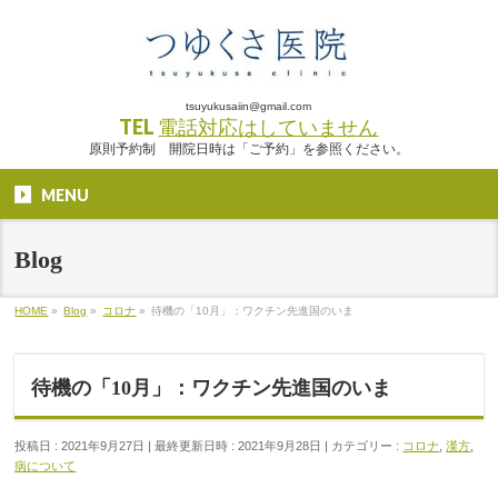
tsuyukusaiin@gmail.com
TEL
電話対応はしていません
原則予約制 開院日時は「ご予約」を参照ください。
MENU
Blog
HOME
»
Blog
»
コロナ
»
待機の「10月」：ワクチン先進国のいま
待機の「10月」：ワクチン先進国のいま
投稿日 : 2021年9月27日
最終更新日時 : 2021年9月28日
カテゴリー :
コロナ
,
漢方
,
病について