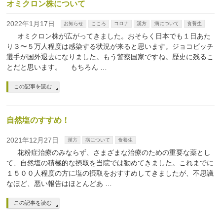
オミクロン株について
2022年1月17日
お知らせ
こころ
コロナ
漢方
病について
食養生
オミクロン株が広がってきました。おそらく日本でも１日あた
り３〜５万人程度は感染する状況が来ると思います。ジョコビッチ
選手が国外退去になりました。もう警察国家ですね。歴史に残るこ
とだと思います。 もちろん …
この記事を読む
自然塩のすすめ！
2021年12月27日
漢方
病について
食養生
花粉症治療のみならず、さまざまな治療のための重要な薬とし
て、自然塩の積極的な摂取を当院では勧めてきました。これまでに
１５００人程度の方に塩の摂取をおすすめしてきましたが、不思議
なほど、悪い報告はほとんどあ …
この記事を読む