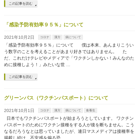
この記事を読む
「感染予防有効率９５％」について
2021年10月2日
コロナ
漢方
病について
「感染予防有効率９５％」について 僕は本来、あんまりこうい
う数字のことを考えることがあまり好きではありません。 た
だ、これだけテレビやメディアで「ワクチンしかない！みんなのた
めに接種しよう！」みたいな世 …
この記事を読む
グリーンパス（ワクチンパスポート）について
2021年10月1日
コロナ
漢方
病について
食養生
日本でもワクチンパスポートが始まろうとしています。 ワクチン
パスポートのためにワクチン接種をする人が後を断ちません。こう
なるだろうなとは思っていましたが、連日マスメディアは接種率を
掲載し続け、不安感を煽る恐 …