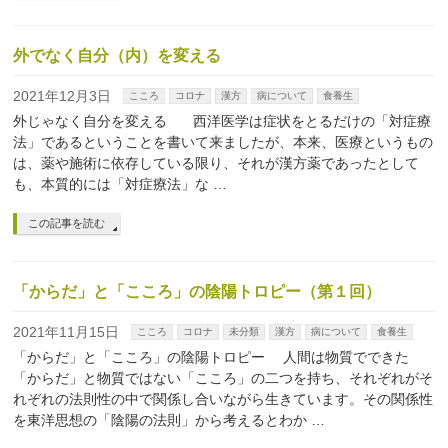
外でなく自分（内）を変える
2021年12月3日
こころ
コロナ
漢方
病について
食養生
外じゃなく自分を変える 西洋医学は症状をとるだけの「対症療
法」であるということを書いて来ましたが、本来、医療というもの
は、薬や施術に依存している限り、それが漢方薬であったとして
も、本質的には「対症療法」な …
この記事を読む
「からだ」と「こころ」の陰陽トロピー（第１回）
2021年11月15日
こころ
コロナ
未分類
漢方
病について
食養生
「からだ」と「こころ」の陰陽トロピー 人間は物質でできた
「からだ」と物質ではない「こころ」の二つを持ち、それぞれがそ
れぞれの法則性の中で関係し合いながら生きています。その関係性
を東洋思想の「陰陽の法則」から考えるとわか …