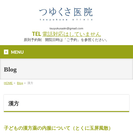
tsuyukusaiin@gmail.com
TEL
電話対応はしていません
原則予約制 開院日時は「ご予約」を参照ください。
MENU
Blog
HOME
»
Blog
»
漢方
漢方
子どもの漢方薬の内服について（とくに玉屏風散）