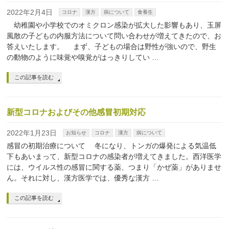
2022年2月4日
コロナ
漢方
病について
食養生
幼稚園や小学校でのオミクロン感染が拡大した影響もあり、玉屏
風散の子どもの内服方法について問い合わせが増えてきたので、お
答えいたします。 まず、子どもの場合は野性が強いので、野生
の動物のように味覚や嗅覚がはっきりしてい …
この記事を読む
新型コロナおよびその他感冒初期対応
2022年1月23日
お知らせ
コロナ
漢方
病について
感冒の初期治療について 冬になり、トンガの爆発による気温低
下もあいまって、新型コロナの感染者が増えてきました。西洋医学
には、ウイルス性の感冒に関する薬、つまり「かぜ薬」がありませ
ん。それに対し、漢方医学では、優秀な漢方 …
この記事を読む