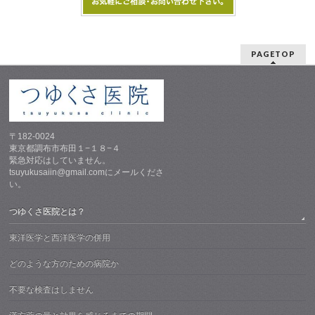
PAGETOP
〒182-0024
東京都調布市布田１−１８−４
緊急対応はしていません。
tsuyukusaiin@gmail.comにメールくださ
い。
つゆくさ医院とは？
東洋医学と西洋医学の併用
どのような方のための病院か
不要な検査はしません